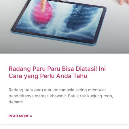
Radang Paru Paru Bisa Diatasi! Ini
Cara yang Perlu Anda Tahu
Radang paru paru atau pneumonia sering membuat
penderitanya merasa khawatir. Batuk tak kunjung reda,
demam
READ MORE »